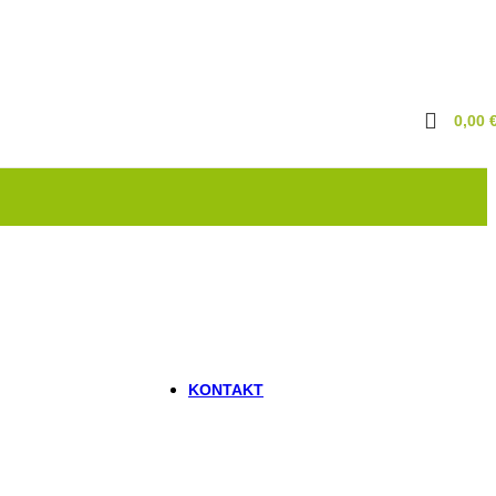
Marder & Waschbär
Vergrämungsmittel
Kriechende Insekten
Ameisen
Bettwanzen
Flöhe & Milben
0,00
Schaben
Silberfische
New
Fliegende Insekten
Motten
Wespen
Rückstauklappen
Schnecken
Vogelabwehr
Sonstiges
KONTAKT