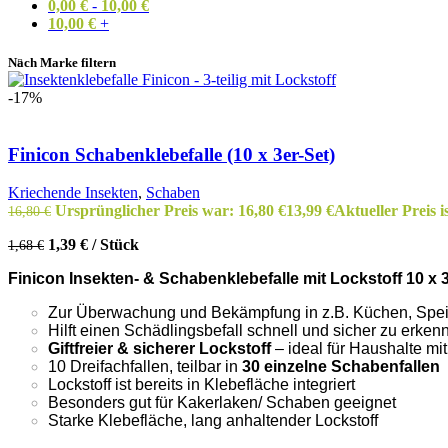
0,00
€
-
10,00
€
10,00
€
+
Nach Marke filtern
-17%
Finicon Schabenklebefalle (10 x 3er-Set)
Kriechende Insekten
,
Schaben
Ursprünglicher Preis war: 16,80 €
13,99
€
Aktueller Preis is
16,80
€
1,39
€
/
Stück
1,68
€
Finicon Insekten- & Schabenklebefalle mit Lockstoff 10 x 
Zur Überwachung und Bekämpfung in z.B. Küchen, Spei
Hilft einen Schädlingsbefall schnell und sicher zu erk
Giftfreier & sicherer Lockstoff
– ideal für Haushalte mi
10 Dreifachfallen, teilbar in
30 einzelne Schabenfallen
Lockstoff ist bereits in Klebefläche integriert
Besonders gut für Kakerlaken/ Schaben geeignet
Starke Klebefläche, lang anhaltender Lockstoff