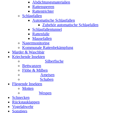
Abdichtungsmaterialien
Rattensperren
Rattentrichter
Schlagfallen
Automatische Schlagfallen
Zubehör automatische Schlagfallen
Schlagfallentunnel
Rattenfalle
Mausefallen
Nagermonitoring
Kommunale Rattenbekämpfung
Marder & Waschbär
Kriechende Insekten
Silberfische
Bettwanzen
Flöhe & Milben
Ameisen
Schaben
Fliegende Insekten
Motten
Wespen
Schnecken
Rückstauklappen
Vogelabwehr
Sonstiges