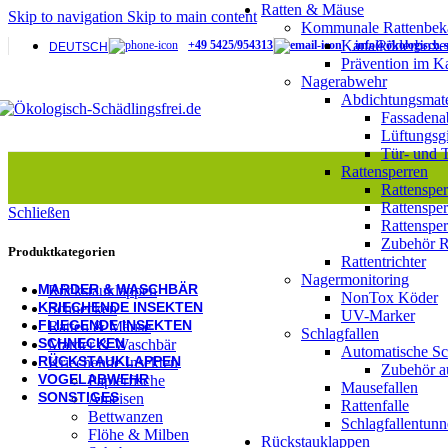
Rattensperre
Ratten & Mäuse
Skip to navigation
Skip to main content
Rattentrichter
Kommunale Rattenbe
Gebäudeabdichtung
Kanalköderboxe
+49 5425/954313
info@ökologisch-s
DEUTSCH
Tür- & Tordichtungen
Prävention im K
Schlagfallen
Nagerabwehr
Automatische Schlagfallen
Abdichtungsmate
Schlagfallentunnel
Fassadena
Rattenfallen
Lüftungsgi
Mäusefallen
Tür- und 
KOMMUNALE NAGERBEKÄMPFUNG​
Rattensperren
Kanalköderbox
Rattenspe
Schlagfallen für den Kanal
Rattensper
Schließen
Prävention im Kanal
Rattensper
Nagermonitoring
Zubehör R
NonTox Köder
Produktkategorien
Rattentrichter
UV-Marker
Nagermonitoring
MARDER & WASCHBÄR
Rückstauklappen
NonTox Köder
KRIECHENDE INSEKTEN
Schnecken
UV-Marker
FLIEGENDE INSEKTEN
Ratten & Mäuse
Schlagfallen
SCHNECKEN
Marder & Waschbär
Automatische Sc
RÜCKSTAUKLAPPEN
Kriechende Insekten
Zubehör a
VOGELABWEHR
Papierfische
Mausefallen
SONSTIGES
Ameisen
Rattenfalle
Bettwanzen
Schlagfallentunn
Flöhe & Milben
Rückstauklappen