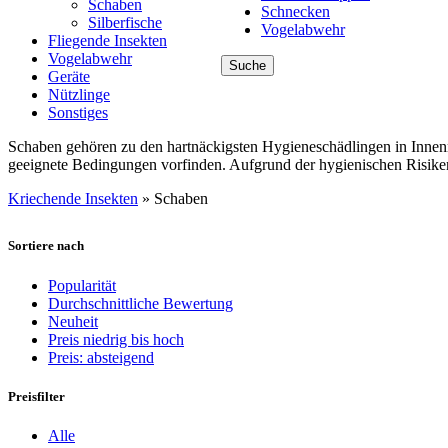
Schaben
Schnecken
Silberfische
Vogelabwehr
Fliegende Insekten
Vogelabwehr
Suche
Geräte
Nützlinge
Sonstiges
Schaben gehören zu den hartnäckigsten Hygieneschädlingen in Innenr
geeignete Bedingungen vorfinden. Aufgrund der hygienischen Risiken
Kriechende Insekten
»
Schaben
Sortiere nach
Popularität
Durchschnittliche Bewertung
Neuheit
Preis niedrig bis hoch
Preis: absteigend
Preisfilter
Alle