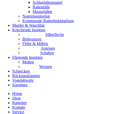
Schlagfallentunnel
Rattenfalle
Mausefallen
Nagermonitoring
Kommunale Rattenbekämpfung
Marder & Waschbär
Kriechende Insekten
Silberfische
Bettwanzen
Flöhe & Milben
Ameisen
Schaben
Fliegende Insekten
Motten
Wespen
Schnecken
Rückstauklappen
Vogelabwehr
Sonstiges
Home
Shop
Ratgeber
Kontakt
Service