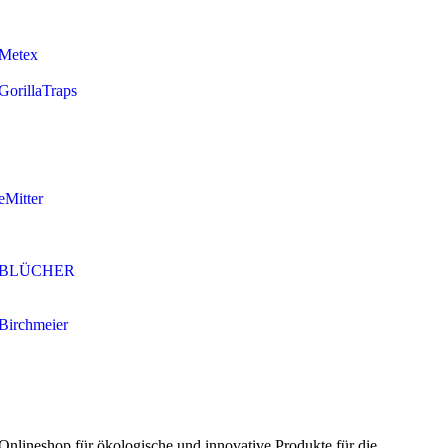
Metex
GorillaTraps
eMitter
BLÜCHER
Birchmeier
Onlineshop für ökologische und innovative Produkte für die