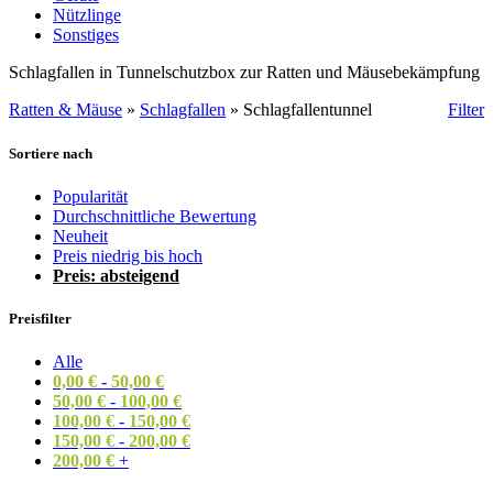
Nützlinge
Sonstiges
Schlagfallen in Tunnelschutzbox zur Ratten und Mäusebekämpfung
Ratten & Mäuse
»
Schlagfallen
»
Schlagfallentunnel
Filter
Sortiere nach
Popularität
Durchschnittliche Bewertung
Neuheit
Preis niedrig bis hoch
Preis: absteigend
Preisfilter
Alle
0,00
€
-
50,00
€
50,00
€
-
100,00
€
100,00
€
-
150,00
€
150,00
€
-
200,00
€
200,00
€
+