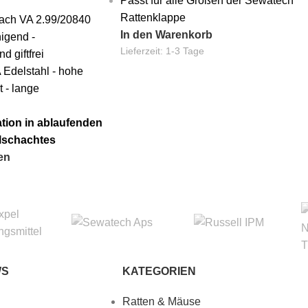
Passt für alle Größen der Sewatech
Rattenklappe
ach VA 2.99/20840
In den Warenkorb
igend -
Lieferzeit:
1-3 Tage
d giftfrei
 Edelstahl - hohe
t - lange
lation in ablaufenden
lschachtes
en
WS
KATEGORIEN
Ratten & Mäuse