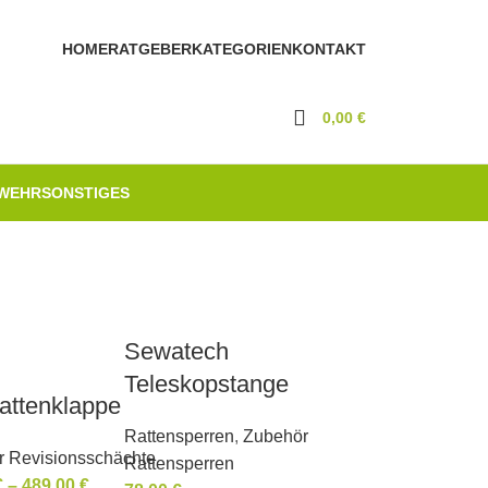
HOME
RATGEBER
KATEGORIEN
KONTAKT
0,00
€
WEHR
SONSTIGES
Sewatech
Teleskopstange
attenklappe
Rattensperren
,
Zubehör
ür Revisionsschächte
Rattensperren
€
–
489,00
€