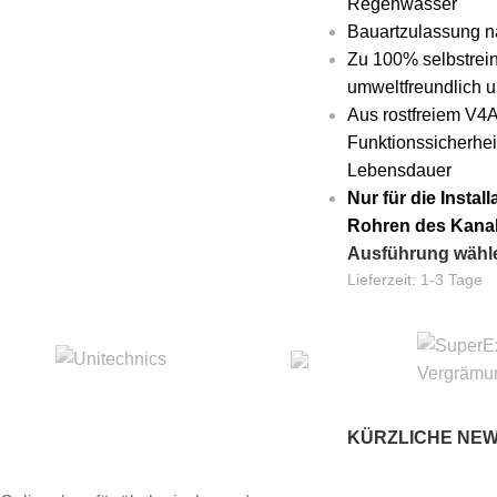
Regenwasser
Bauartzulassung n
Zu 100% selbstrein
umweltfreundlich un
Aus rostfreiem V4A
Funktionssicherhei
Lebensdauer
Nur für die Instal
Rohren des Kana
Ausführung wähl
Lieferzeit:
1-3 Tage
KÜRZLICHE NE