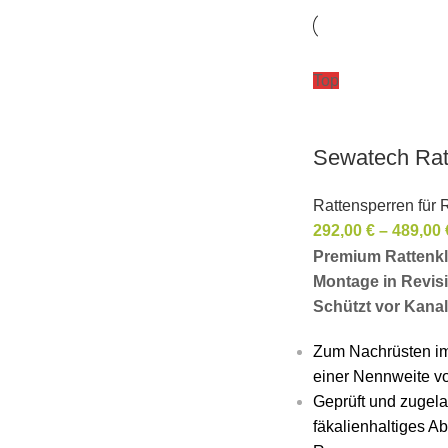
Top
Sewatech Rat
Rattensperren für 
292,00
€
–
489,00
Premium Rattenkl
Montage in Revis
Schützt vor Kanal
Zum Nachrüsten im
einer Nennweite v
Geprüft und zugela
fäkalienhaltiges A