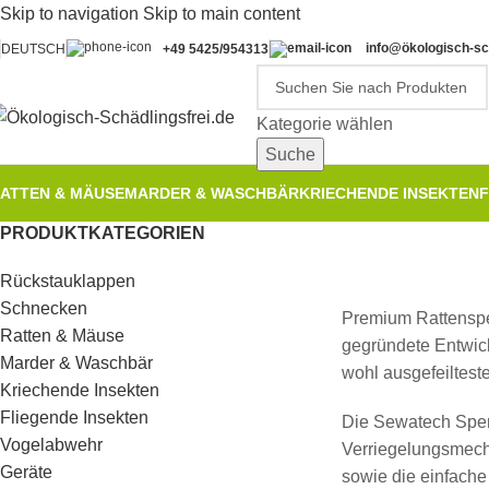
Skip to navigation
Skip to main content
info@ökologisch-sch
DEUTSCH
+49 5425/954313
Kategorie wählen
Suche
ATTEN & MÄUSE
MARDER & WASCHBÄR
KRIECHENDE INSEKTEN
F
PRODUKTKATEGORIEN
Rückstauklappen
Schnecken
Premium Rattensp
Ratten & Mäuse
gegründete Entwic
Marder & Waschbär
wohl ausgefeiltest
Kriechende Insekten
Fliegende Insekten
Die Sewatech Sperr
Vogelabwehr
Verriegelungsmech
Geräte
sowie die einfach