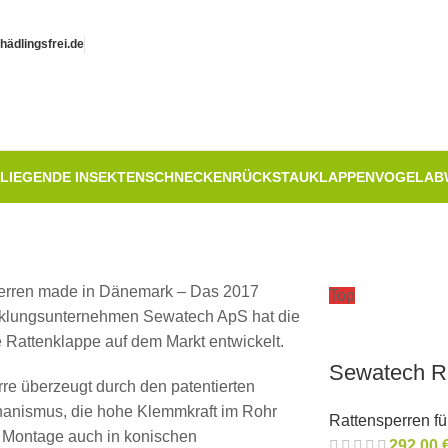
ädlingsfrei.de
LIEGENDE INSEKTEN
SCHNECKEN
RÜCKSTAUKLAPPEN
VOGELAB
erren made in Dänemark – Das 2017
Top
klungsunternehmen Sewatech ApS hat die
e Rattenklappe auf dem Markt entwickelt.
Sewatech R
e überzeugt durch den patentierten
anismus, die hohe Klemmkraft im Rohr
Rattensperren f
e Montage auch in konischen
292,00