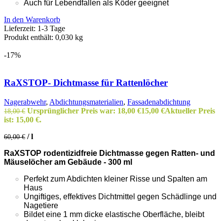
Auch für Lebendfallen als Köder geeignet
In den Warenkorb
Lieferzeit:
1-3 Tage
Produkt enthält: 0,030
kg
-17%
RaXSTOP- Dichtmasse für Rattenlöcher
Nagerabwehr
,
Abdichtungsmaterialien
,
Fassadenabdichtung
Ursprünglicher Preis war: 18,00 €
15,00
€
Aktueller Preis
18,00
€
ist: 15,00 €.
/
l
60,00
€
RaXSTOP rodentizidfreie Dichtmasse gegen Ratten- und
Mäuselöcher am Gebäude - 300 ml
Perfekt zum Abdichten kleiner Risse und Spalten am
Haus
Ungiftiges, effektives Dichtmittel gegen Schädlinge und
Nagetiere
Bildet eine 1 mm dicke elastische Oberfläche, bleibt