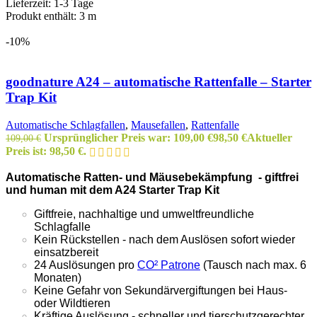
Lieferzeit:
1-3 Tage
Produkt enthält: 3
m
-10%
goodnature A24 – automatische Rattenfalle – Starter
Trap Kit
Automatische Schlagfallen
,
Mausefallen
,
Rattenfalle
Ursprünglicher Preis war: 109,00 €
98,50
€
Aktueller
109,00
€
Preis ist: 98,50 €.
Automatische Ratten- und Mäusebekämpfung - giftfrei
und human mit dem A24 Starter Trap Kit
Giftfreie, nachhaltige und umweltfreundliche
Schlagfalle
Kein Rückstellen - nach dem Auslösen sofort wieder
einsatzbereit
24 Auslösungen pro
CO² Patrone
(Tausch nach max. 6
Monaten)
Keine Gefahr von Sekundärvergiftungen bei Haus-
oder Wildtieren
Kräftige Auslösung - schneller und tierschutzgerechter