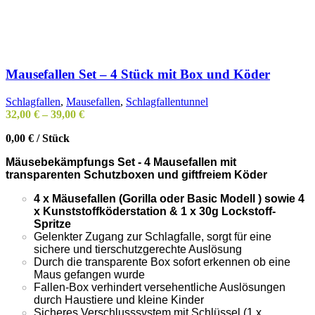
Mausefallen Set – 4 Stück mit Box und Köder
Schlagfallen
,
Mausefallen
,
Schlagfallentunnel
32,00
€
–
39,00
€
0,00
€
/
Stück
Mäusebekämpfungs Set - 4 Mausefallen mit
transparenten Schutzboxen und giftfreiem Köder
4 x Mäusefallen (Gorilla oder Basic Modell ) sowie 4
x Kunststoffköderstation & 1 x 30g Lockstoff-
Spritze
Gelenkter Zugang zur Schlagfalle, sorgt für eine
sichere und tierschutzgerechte Auslösung
Durch die transparente Box sofort erkennen ob eine
Maus gefangen wurde
Fallen-Box verhindert versehentliche Auslösungen
durch Haustiere und kleine Kinder
Sicheres Verschlusssystem mit Schlüssel (1 x