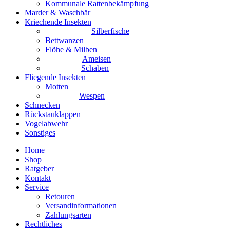
Kommunale Rattenbekämpfung
Marder & Waschbär
Kriechende Insekten
Silberfische
Bettwanzen
Flöhe & Milben
Ameisen
Schaben
Fliegende Insekten
Motten
Wespen
Schnecken
Rückstauklappen
Vogelabwehr
Sonstiges
Home
Shop
Ratgeber
Kontakt
Service
Retouren
Versandinformationen
Zahlungsarten
Rechtliches