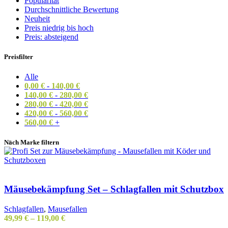
Popularität
Durchschnittliche Bewertung
Neuheit
Preis niedrig bis hoch
Preis: absteigend
Preisfilter
Alle
0,00
€
-
140,00
€
140,00
€
-
280,00
€
280,00
€
-
420,00
€
420,00
€
-
560,00
€
560,00
€
+
Nach Marke filtern
Mäusebekämpfung Set – Schlagfallen mit Schutzbox
Schlagfallen
,
Mausefallen
49,99
€
–
119,00
€