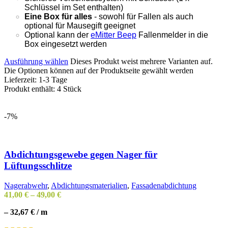
Schlüssel im Set enthalten)
Eine Box für alles
- sowohl für Fallen als auch
optional für Mausegift geeignet
Optional kann der
eMitter Beep
Fallenmelder in die
Box eingesetzt werden
Ausführung wählen
Dieses Produkt weist mehrere Varianten auf.
Die Optionen können auf der Produktseite gewählt werden
Lieferzeit:
1-3 Tage
Produkt enthält: 4
Stück
-7%
Abdichtungsgewebe gegen Nager für
Lüftungsschlitze
Nagerabwehr
,
Abdichtungsmaterialien
,
Fassadenabdichtung
41,00
€
–
49,00
€
–
32,67
€
/
m