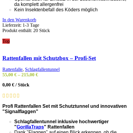
da komplett allergenfrei
Kein Insektenbefall des Köders möglich
In den Warenkorb
Lieferzeit:
1-3 Tage
Produkt enthält: 20
Stück
Top
Rattenfallen mit Schutzbox – Profi-Set
Rattenfalle
,
Schlagfallentunnel
55,00
€
–
215,00
€
0,00
€
/
Stück
Profi Rattenfallen Set mit Schutztunnel und innovativen
"Signalflaggen"
Schlagfallentunnel inklusive hochwertiger
"
GorillaTraps
" Rattenfallen
Dank "Flaggen" auf einen Blick erkennen, ob die