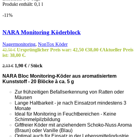
Produkt enthält: 0,1
l
-11%
NARA Monitoring Köderblock
Nagermonitoring
,
NonTox Köder
Ursprünglicher Preis war: 42,50 €
38,00
€
Aktueller Preis
42,50
€
ist: 38,00 €.
1,90
€
/
Stück
2,13
€
NARA Bloc Monitoring-Köder aus aromatisiertem
Kunststoff - 20 Blöcke à ca. 5 g
Zur frühzeitigen Befallserkennung von Ratten oder
Mäusen
Lange Haltbarkeit - je nach Einsatzort mindestens 3
Monate
Ideal für Monitoring in Feuchtbereichen - Keine
Schimmelpilzbildung
Giftfreier Köder mit anziehendem Schoko-Nuss Aroma
(Braun) oder Vanille (Blau)
Optimal auch für Einsatz in der Lebensmittelindustrie,