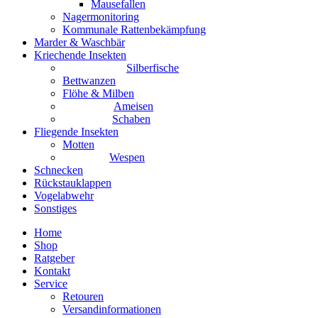
Mausefallen
Nagermonitoring
Kommunale Rattenbekämpfung
Marder & Waschbär
Kriechende Insekten
Silberfische
Bettwanzen
Flöhe & Milben
Ameisen
Schaben
Fliegende Insekten
Motten
Wespen
Schnecken
Rückstauklappen
Vogelabwehr
Sonstiges
Home
Shop
Ratgeber
Kontakt
Service
Retouren
Versandinformationen