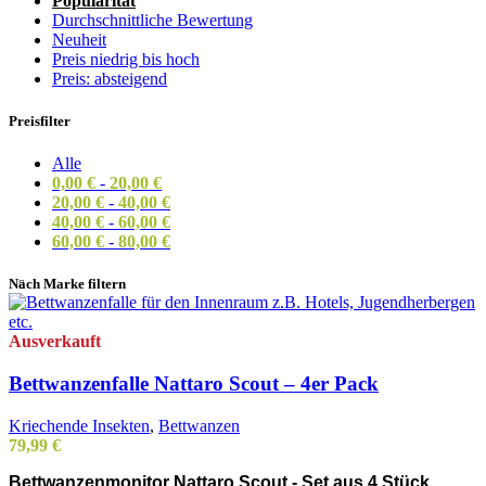
Popularität
Durchschnittliche Bewertung
Neuheit
Preis niedrig bis hoch
Preis: absteigend
Preisfilter
Alle
0,00
€
-
20,00
€
20,00
€
-
40,00
€
40,00
€
-
60,00
€
60,00
€
-
80,00
€
Nach Marke filtern
Ausverkauft
Bettwanzenfalle Nattaro Scout – 4er Pack
Kriechende Insekten
,
Bettwanzen
79,99
€
Bettwanzenmonitor Nattaro Scout - Set aus 4 Stück