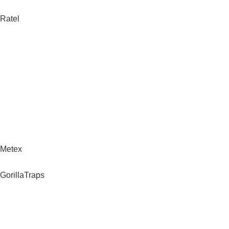
Ratel
Metex
GorillaTraps