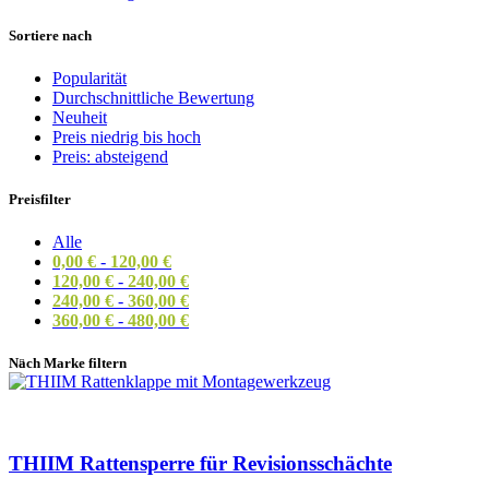
Sortiere nach
Popularität
Durchschnittliche Bewertung
Neuheit
Preis niedrig bis hoch
Preis: absteigend
Preisfilter
Alle
0,00
€
-
120,00
€
120,00
€
-
240,00
€
240,00
€
-
360,00
€
360,00
€
-
480,00
€
Nach Marke filtern
THIIM Rattensperre für Revisionsschächte