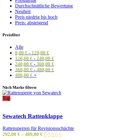
Popularität
Durchschnittliche Bewertung
Neuheit
Preis niedrig bis hoch
Preis: absteigend
Preisfilter
Alle
0,00
€
-
120,00
€
120,00
€
-
240,00
€
240,00
€
-
360,00
€
360,00
€
-
480,00
€
480,00
€
+
Nach Marke filtern
Top
Sewatech Rattenklappe
Rattensperren für Revisionsschächte
292,00
€
–
489,00
€