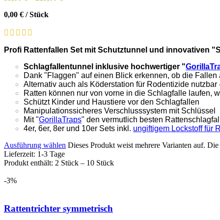
0,00
€
/
Stück
Profi Rattenfallen Set mit Schutztunnel und innovativen "
Schlagfallentunnel inklusive hochwertiger "
GorillaTr
Dank "Flaggen" auf einen Blick erkennen, ob die Fallen
Alternativ auch als Köderstation für Rodentizide nutzbar 
Ratten können nur von vorne in die Schlagfalle laufen, 
Schützt Kinder und Haustiere vor den Schlagfallen
Manipulationssicheres Verschlusssystem mit Schlüssel
Mit "
GorillaTraps
" den vermutlich besten Rattenschlagfal
4er, 6er, 8er und 10er Sets inkl.
ungiftigem Lockstoff für 
Ausführung wählen
Dieses Produkt weist mehrere Varianten auf. Di
Lieferzeit:
1-3 Tage
Produkt enthält: 2
Stück
– 10
Stück
-3%
Rattentrichter symmetrisch