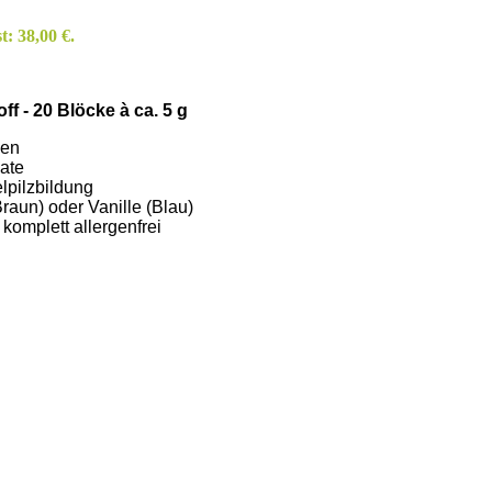
t: 38,00 €.
 - 20 Blöcke à ca. 5 g
sen
nate
lpilzbildung
aun) oder Vanille (Blau)
 komplett allergenfrei