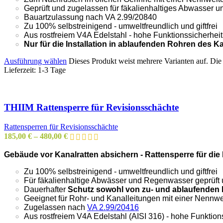
Geprüft und zugelassen für fäkalienhaltiges Abwasser
Bauartzulassung nach VA 2.99/20840
Zu 100% selbstreinigend - umweltfreundlich und giftfrei
Aus rostfreiem V4A Edelstahl - hohe Funktionssicherhei
Nur für die Installation in ablaufenden Rohren des 
Ausführung wählen
Dieses Produkt weist mehrere Varianten auf. Di
Lieferzeit:
1-3 Tage
THIIM Rattensperre für Revisionsschächte
Rattensperren für Revisionsschächte
185,00
€
–
480,00
€
Gebäude vor Kanalratten absichern - Rattensperre für die 
Zu 100% selbstreinigend - umweltfreundlich und giftfrei
Für fäkalienhaltige Abwässer und Regenwasser geprüft
Dauerhafter
Schutz sowohl von zu- und ablaufenden 
Geeignet für Rohr- und Kanalleitungen mit einer Nenn
Zugelassen nach
VA 2.99/20416
Aus rostfreiem V4A Edelstahl (AISI 316) - hohe Funktion