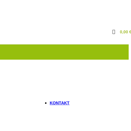
Marder & Waschbär
Vergrämungsmittel
Kriechende Insekten
Ameisen
Bettwanzen
Flöhe & Milben
0,00
Schaben
Silberfische
New
Fliegende Insekten
Motten
Wespen
Rückstauklappen
Schnecken
Vogelabwehr
Sonstiges
KONTAKT