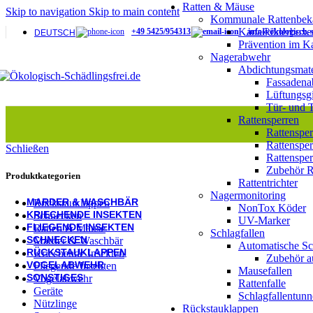
Rattensperre
Ratten & Mäuse
Skip to navigation
Skip to main content
Rattentrichter
Kommunale Rattenbe
Gebäudeabdichtung
Kanalköderboxe
+49 5425/954313
info@ökologisch-s
DEUTSCH
Tür- & Tordichtungen
Prävention im K
Schlagfallen
Nagerabwehr
Automatische Schlagfallen
Abdichtungsmate
Schlagfallentunnel
Fassadena
Rattenfallen
Lüftungsgi
Mäusefallen
Tür- und 
KOMMUNALE NAGERBEKÄMPFUNG​
Rattensperren
Kanalköderbox
Rattenspe
Schlagfallen für den Kanal
Rattensper
Schließen
Prävention im Kanal
Rattensper
Nagermonitoring
Zubehör R
NonTox Köder
Produktkategorien
Rattentrichter
UV-Marker
Nagermonitoring
MARDER & WASCHBÄR
Rückstauklappen
NonTox Köder
KRIECHENDE INSEKTEN
Schnecken
UV-Marker
FLIEGENDE INSEKTEN
Ratten & Mäuse
Schlagfallen
SCHNECKEN
Marder & Waschbär
Automatische Sc
RÜCKSTAUKLAPPEN
Kriechende Insekten
Zubehör a
VOGELABWEHR
Fliegende Insekten
Mausefallen
SONSTIGES
Vogelabwehr
Rattenfalle
Geräte
Schlagfallentunn
Nützlinge
Rückstauklappen