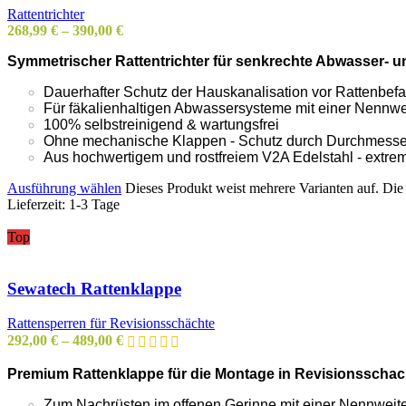
Rattentrichter
268,99
€
–
390,00
€
Symmetrischer Rattentrichter für senkrechte Abwasser- 
Dauerhafter Schutz der Hauskanalisation vor Rattenbefal
Für fäkalienhaltigen Abwassersysteme mit einer Nennw
100% selbstreinigend & wartungsfrei
Ohne mechanische Klappen - Schutz durch Durchmesser
Aus hochwertigem und rostfreiem V2A Edelstahl - extr
Ausführung wählen
Dieses Produkt weist mehrere Varianten auf. Di
Lieferzeit:
1-3 Tage
Top
Sewatech Rattenklappe
Rattensperren für Revisionsschächte
292,00
€
–
489,00
€
Premium Rattenklappe für die Montage in Revisionsschach
Zum Nachrüsten im offenen Gerinne mit einer Nennwei