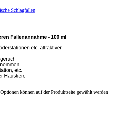
sche Schlagfallen
eren Fallenannahme - 100 ml
erstationen etc. attraktiver
ßgeruch
ngenommen
ation, etc.
er Haustiere
e Optionen können auf der Produktseite gewählt werden