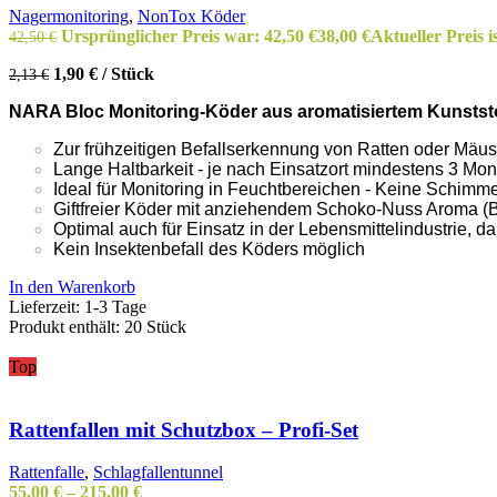
Nagermonitoring
,
NonTox Köder
Ursprünglicher Preis war: 42,50 €
38,00
€
Aktueller Preis is
42,50
€
1,90
€
/
Stück
2,13
€
NARA Bloc Monitoring-Köder aus aromatisiertem Kunststoff
Zur frühzeitigen Befallserkennung von Ratten oder Mäu
Lange Haltbarkeit - je nach Einsatzort mindestens 3 Mo
Ideal für Monitoring in Feuchtbereichen - Keine Schimme
Giftfreier Köder mit anziehendem Schoko-Nuss Aroma (Br
Optimal auch für Einsatz in der Lebensmittelindustrie, da
Kein Insektenbefall des Köders möglich
In den Warenkorb
Lieferzeit:
1-3 Tage
Produkt enthält: 20
Stück
Top
Rattenfallen mit Schutzbox – Profi-Set
Rattenfalle
,
Schlagfallentunnel
55,00
€
–
215,00
€