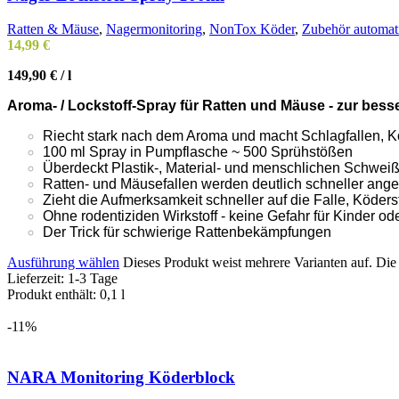
Ratten & Mäuse
,
Nagermonitoring
,
NonTox Köder
,
Zubehör automati
14,99
€
149,90
€
/
l
Aroma- / Lockstoff-Spray für Ratten und Mäuse - zur bess
Riecht stark nach dem Aroma und macht Schlagfallen, Köd
100 ml Spray in Pumpflasche ~ 500 Sprühstößen
Überdeckt Plastik-, Material- und menschlichen Schwei
Ratten- und Mäusefallen werden deutlich schneller a
Zieht die Aufmerksamkeit schneller auf die Falle, Köderst
Ohne rodentiziden Wirkstoff - keine Gefahr für Kinder od
Der Trick für schwierige Rattenbekämpfungen
Ausführung wählen
Dieses Produkt weist mehrere Varianten auf. Di
Lieferzeit:
1-3 Tage
Produkt enthält: 0,1
l
-11%
NARA Monitoring Köderblock