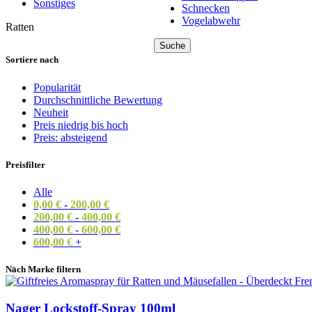
Sonstiges
Schnecken
Vogelabwehr
Ratten
Suche
Sortiere nach
Popularität
Durchschnittliche Bewertung
Neuheit
Preis niedrig bis hoch
Preis: absteigend
Preisfilter
Alle
0,00
€
-
200,00
€
200,00
€
-
400,00
€
400,00
€
-
600,00
€
600,00
€
+
Nach Marke filtern
Nager Lockstoff-Spray 100ml