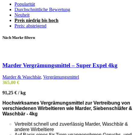
Popularität
Durchschnittliche Bewertung
Neuheit
Preis niedrig bis hoch
Preis: absteigend
Nach Marke filtern
Marder Vergrämungsmittel – Super Expel 4kg
Marder & Waschbär
,
Vergrämungsmittel
365,00
€
91,25
€
/
kg
Hochwirksames Vergrämungsmittel zur Vertreibung von
verschiedenen Wirbeltieren wie Marder, Siebenschläfer &
Waschbär - 4kg
Vertreibt schnell und zuverlässig Marder, Waschbär &
andere Wirbeltiere
Auf Basis eines für Tiere unangenehmen Geruchs- und