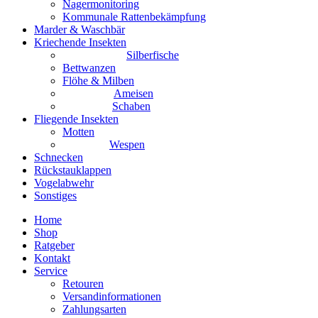
Nagermonitoring
Kommunale Rattenbekämpfung
Marder & Waschbär
Kriechende Insekten
Silberfische
Bettwanzen
Flöhe & Milben
Ameisen
Schaben
Fliegende Insekten
Motten
Wespen
Schnecken
Rückstauklappen
Vogelabwehr
Sonstiges
Home
Shop
Ratgeber
Kontakt
Service
Retouren
Versandinformationen
Zahlungsarten