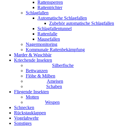
Rattensperren
Rattentrichter
Schlagfallen
Automatische Schlagfallen
Zubehör automatische Schlagfallen
Schlagfallentunnel
Rattenfalle
Mausefallen
Nagermonitoring
Kommunale Rattenbekämpfung
Marder & Waschbär
Kriechende Insekten
Silberfische
Bettwanzen
Flöhe & Milben
Ameisen
Schaben
Fliegende Insekten
Motten
Wespen
Schnecken
Rückstauklappen
Vogelabwehr
Sonstiges