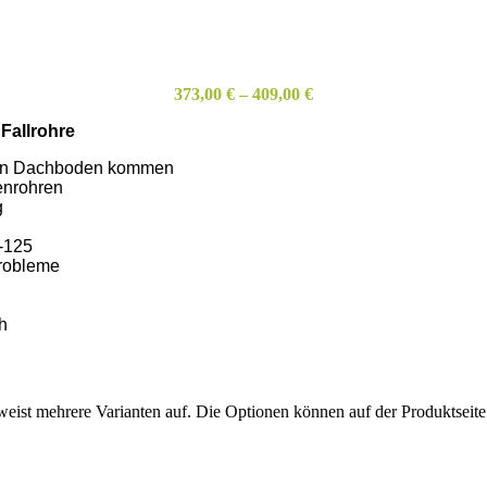
373,00
€
–
409,00
€
Fallrohre
 den Dachboden kommen
enrohren
g
-125
probleme
h
AUSFÜHRUNG WÄHLEN
weist mehrere Varianten auf. Die Optionen können auf der Produktseit