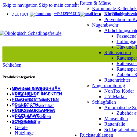
Rattensperre
Ratten & Mäuse
Skip to navigation
Skip to main content
Rattentrichter
Kommunale Rattenbe
Gebäudeabdichtung
Kanalköderboxe
+49 5425/954313
info@ökologisch-schä
DEUTSCH
Tür- & Tordichtungen
Prävention im K
Schlagfallen
Nagerabwehr
Automatische Schlagfallen
Abdichtungsmate
Schlagfallentunnel
Fassadena
Rattenfallen
Lüftungsgi
Mäusefallen
Tür- und 
KOMMUNALE NAGERBEKÄMPFUNG​
Rattensperren
Kanalköderbox
Rattenspe
Schlagfallen für den Kanal
Rattensper
Schließen
Prävention im Kanal
Rattensper
Nagermonitoring
Zubehör R
NonTox Köder
Produktkategorien
Rattentrichter
UV-Marker
Nagermonitoring
MARDER & WASCHBÄR
Rückstauklappen
NonTox Köder
KRIECHENDE INSEKTEN
Schnecken
UV-Marker
FLIEGENDE INSEKTEN
Ratten & Mäuse
Schlagfallen
SCHNECKEN
Marder & Waschbär
Automatische Sc
RÜCKSTAUKLAPPEN
Kriechende Insekten
Zubehör a
VOGELABWEHR
Fliegende Insekten
Mausefallen
SONSTIGES
Vogelabwehr
Rattenfalle
Geräte
Schlagfallentunn
Nützlinge
Rückstauklappen