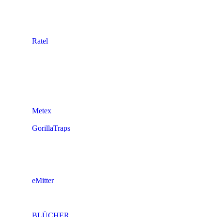
Ratel
Metex
GorillaTraps
eMitter
BLÜCHER