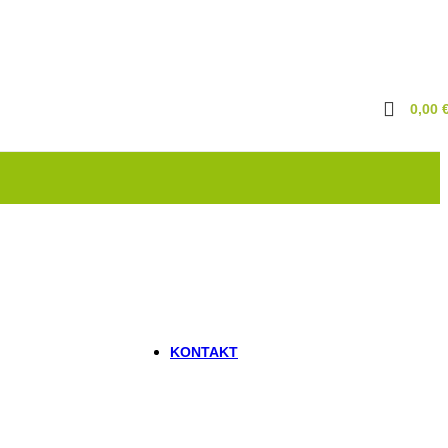
Marder & Waschbär
Vergrämungsmittel
Kriechende Insekten
Ameisen
Bettwanzen
Flöhe & Milben
0,00
Schaben
Silberfische
New
Fliegende Insekten
Motten
Wespen
Rückstauklappen
Schnecken
Vogelabwehr
Sonstiges
KONTAKT