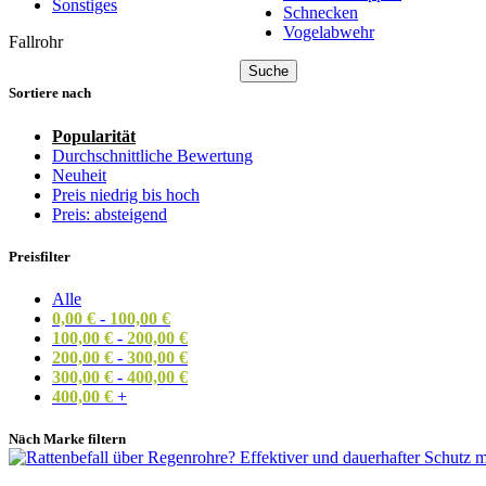
Sonstiges
Schnecken
Vogelabwehr
Fallrohr
Suche
Sortiere nach
Popularität
Durchschnittliche Bewertung
Neuheit
Preis niedrig bis hoch
Preis: absteigend
Preisfilter
Alle
0,00
€
-
100,00
€
100,00
€
-
200,00
€
200,00
€
-
300,00
€
300,00
€
-
400,00
€
400,00
€
+
Nach Marke filtern